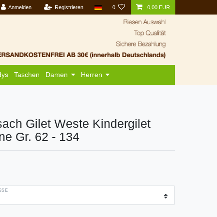
Anmelden
Registrieren
0
0,00 EUR
dys
Taschen
Damen
Herren
ach Gilet Weste Kindergilet
ne Gr. 62 - 134
SE