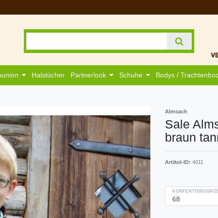
munion
Halstücher
Partnerlook
Schuhe
Bodys / Trachtenbo
Almsach
Sale Alms
braun tan
Artikel-ID:
4011
KONFEKTIONSGRÖS