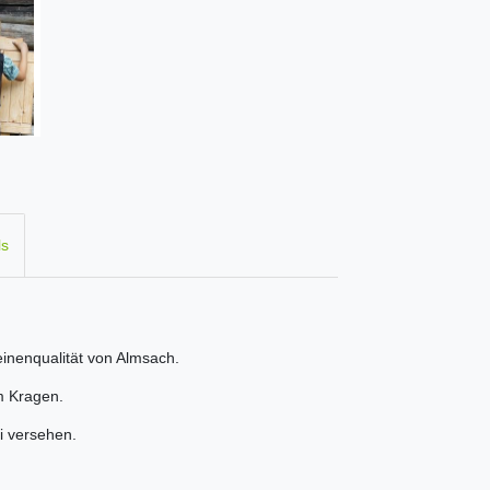
ls
Leinenqualität von Almsach.
m Kragen.
ei versehen.