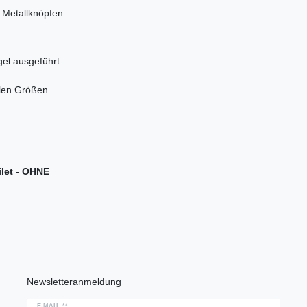
 Metallknöpfen.
gel ausgeführt
ielen Größen
let - OHNE
Newsletteranmeldung
E-MAIL **