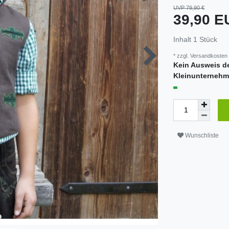
UVP 79,90 €
39,90 
Inhalt
1
Stück
* zzgl.
Versandkosten
Kein Ausweis d
Kleinunternehm
Wunschliste