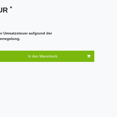
*
EUR
er Umsatzsteuer aufgrund der
erregelung.
In den Warenkorb