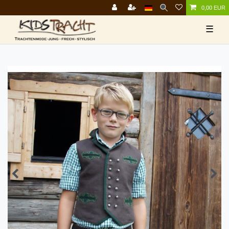
0,00 EUR
☰