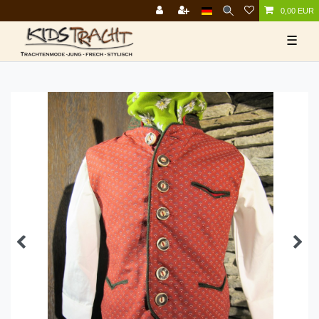
0,00 EUR
☰