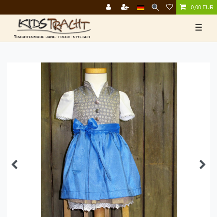
0,00 EUR
☰