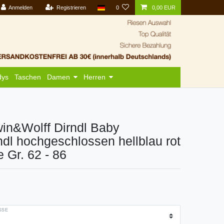
Anmelden
Registrieren
0
0,00 EUR
dys
Taschen
Damen
Herren
in&Wolff Dirndl Baby
ndl hochgeschlossen hellblau rot
e Gr. 62 - 86
SE