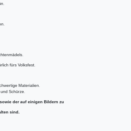
ün.
en.
achtenmädels.
rlich fürs Volksfest.
chwertige Materialien.
e und Schürze.
sowie der auf einigen Bildern zu
lten sind.