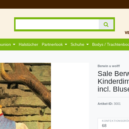
munion
Halstücher
Partnerlook
Schuhe
Bodys / Trachtenbo
Berwin u wolff
Sale Berw
Kinderdir
incl. Blus
Artikel-ID:
3001
KONFEKTIONSGRÖS