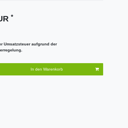
*
EUR
er Umsatzsteuer aufgrund der
erregelung.
In den Warenkorb