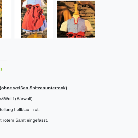
ls
 (ohne weißen Spitzenunterrock)
n&Wolff (Bärwolf).
ellung hellblau - rot.
it rotem Samt eingefasst.