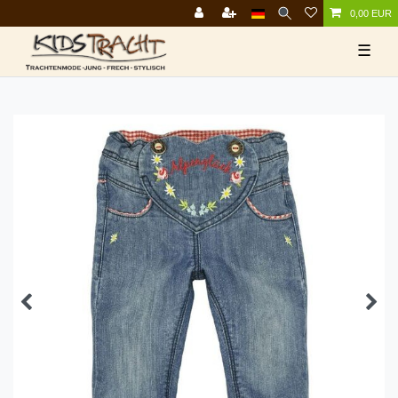
0,00 EUR
☰