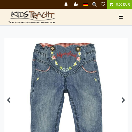
0,00 EUR
☰