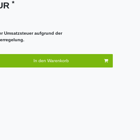
*
EUR
er Umsatzsteuer aufgrund der
erregelung.
In den Warenkorb