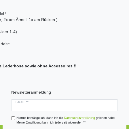
el !
ne, 2x am Ärmel, 1x am Rücken )
lder 1-4)
rfalte
e Lederhose sowie ohne Accessoires !!
Newsletteranmeldung
E-MAIL **
Hiermit bestätige ich, dass ich die
Daten­schutz­erklärung
gelesen habe.
Meine Einwilligung kann ich jederzeit widerrufen.**