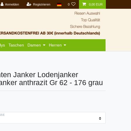
Anmelden
Registrieren
0
0,00 EUR
dys
Taschen
Damen
Herren
hten Janker Lodenjanker
anker anthrazit Gr 62 - 176 grau
SE