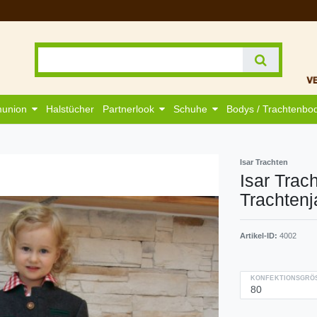
munion
Halstücher
Partnerlook
Schuhe
Bodys / Trachtenbo
Isar Trachten
Isar Trac
Trachtenj
Artikel-ID:
4002
KONFEKTIONSGRÖS