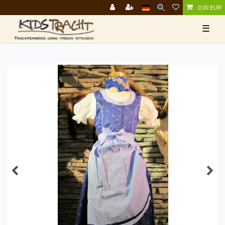
0,00 EUR
☰