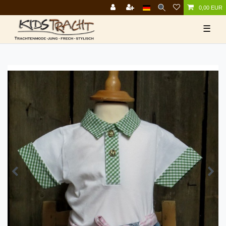
0,00 EUR
☰