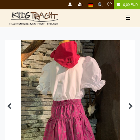
0,00 EUR
☰