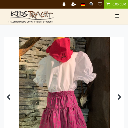
0,00 EUR
☰