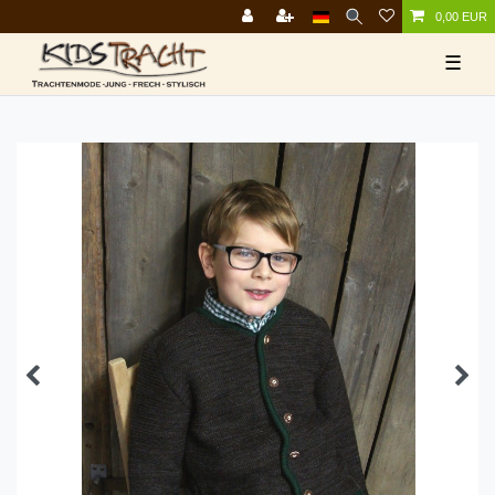
0,00 EUR
☰