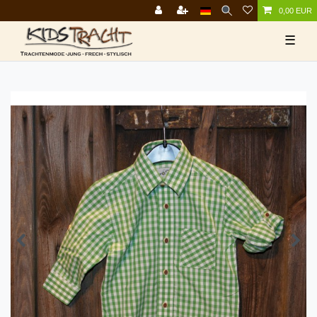
0,00 EUR
☰