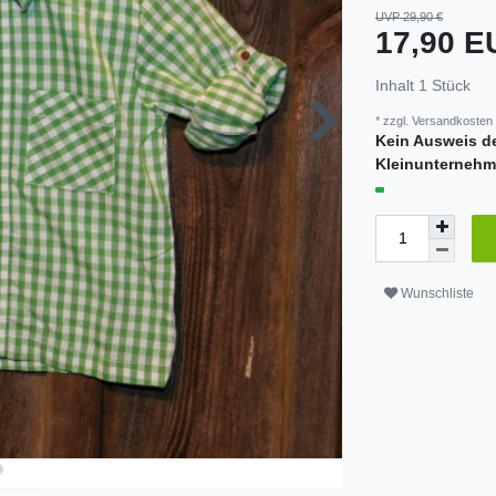
UVP 29,90 €
17,90 
Inhalt
1
Stück
* zzgl.
Versandkosten
Kein Ausweis d
Kleinunternehm
Wunschliste