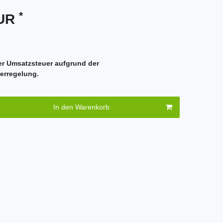
*
EUR
er Umsatzsteuer aufgrund der
erregelung.
In den Warenkorb