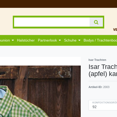
munion
Halstücher
Partnerlook
Schuhe
Bodys / Trachtenbo
Isar Trachten
Isar Tra
(apfel) ka
Artikel-ID:
2003
KONFEKTIONSGRÖS