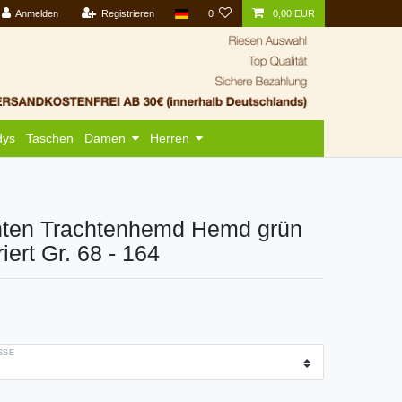
Anmelden
Registrieren
0
0,00 EUR
dys
Taschen
Damen
Herren
chten Trachtenhemd Hemd grün
riert Gr. 68 - 164
SE