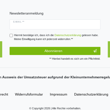
Newsletteranmeldung
E-MAIL **
Hiermit bestätige ich, dass ich die
Daten­schutz­erklärung
gelesen habe.
Meine Einwilligung kann ich jederzeit widerrufen.**
Abonnieren
** Hierbei handelt es sich um ein Pflichtfeld.
n Ausweis der Umsatzsteuer aufgrund der Kleinunternehmerregel
­recht
Widerrufs­formular
Impressum
Daten­schutz­erklärung
© Copyright 2026 | Alle Rechte vorbehalten.