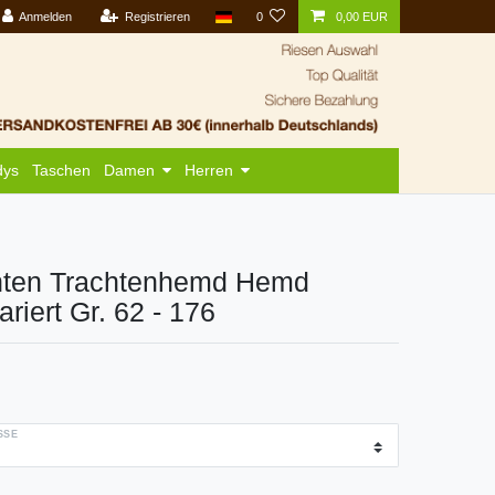
Anmelden
Registrieren
0
0,00 EUR
dys
Taschen
Damen
Herren
chten Trachtenhemd Hemd
ariert Gr. 62 - 176
SE