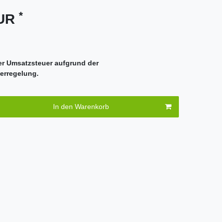
*
EUR
er Umsatzsteuer aufgrund der
erregelung.
In den Warenkorb