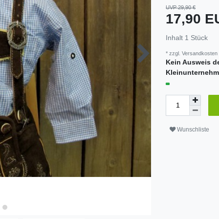
UVP 29,90 €
17,90 
Inhalt
1
Stück
* zzgl.
Versandkosten
Kein Ausweis d
Kleinunternehm
Wunschliste