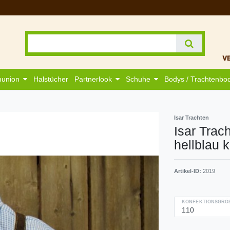
munion
Halstücher
Partnerlook
Schuhe
Bodys / Trachtenbo
Isar Trachten
Isar Tra
hellblau k
Artikel-ID:
2019
KONFEKTIONSGRÖS