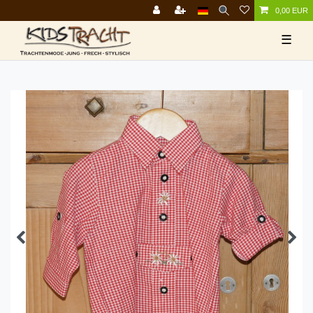
0,00 EUR
☰