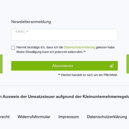
Newsletteranmeldung
E-MAIL **
Hiermit bestätige ich, dass ich die
Daten­schutz­erklärung
gelesen habe.
Meine Einwilligung kann ich jederzeit widerrufen.**
Abonnieren
** Hierbei handelt es sich um ein Pflichtfeld.
n Ausweis der Umsatzsteuer aufgrund der Kleinunternehmerregel
­recht
Widerrufs­formular
Impressum
Daten­schutz­erklärung