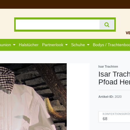
munion
Halstücher
Partnerlook
Schuhe
Bodys / Trachtenbo
Isar Trachten
Isar Trac
Pfoad Hem
Artikel-ID:
2020
KONFEKTIONSGRÖS