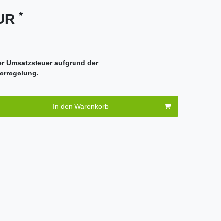
*
EUR
er Umsatzsteuer aufgrund der
erregelung.
In den Warenkorb