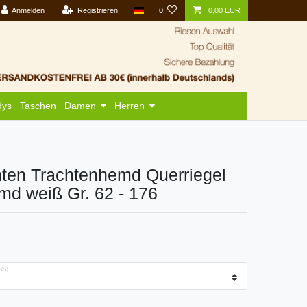
Anmelden
Registrieren
0
0,00 EUR
dys
Taschen
Damen
Herren
hten Trachtenhemd Querriegel
d weiß Gr. 62 - 176
SE