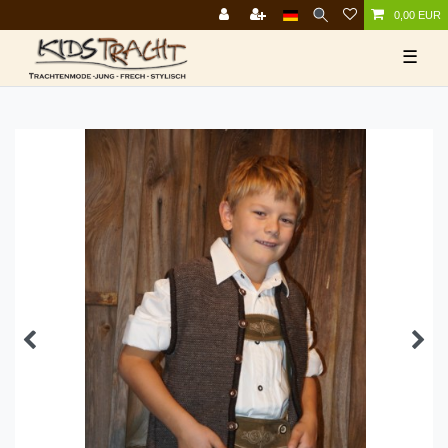
0,00 EUR
☰