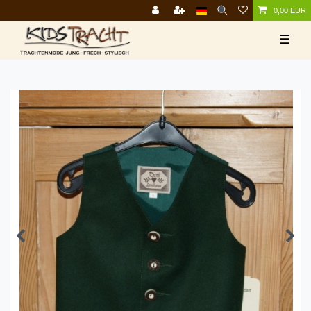
0,00 EUR
☰