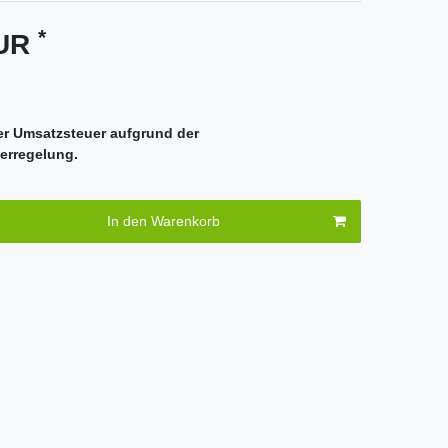
*
EUR
er Umsatzsteuer aufgrund der
erregelung.
In den Warenkorb