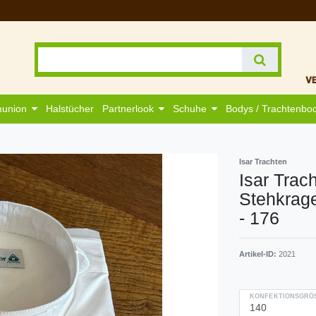
munion
Halstücher
Partnerlook
Schuhe
Bodys / Trachtenbo
Isar Trachten
Isar Trac
Stehkrag
- 176
Artikel-ID:
2021
KONFEKTIONSGRÖS