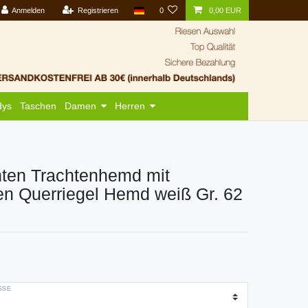
Anmelden
Registrieren
0
0,00 EUR
dys
Taschen
Damen
Herren
hten Trachtenhemd mit
en Querriegel Hemd weiß Gr. 62
SE