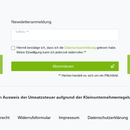
Newsletteranmeldung
E-MAIL **
Hiermit bestätige ich, dass ich die
Daten­schutz­erklärung
gelesen habe.
Meine Einwilligung kann ich jederzeit widerrufen.**
Abonnieren
** Hierbei handelt es sich um ein Pflichtfeld.
n Ausweis der Umsatzsteuer aufgrund der Kleinunternehmerregel
­recht
Widerrufs­formular
Impressum
Daten­schutz­erklärung