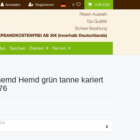
Anmelden
Registrieren
0
0,00 EUR
dys
Taschen
Damen
Herren
hemd Hemd grün tanne kariert
176
SE