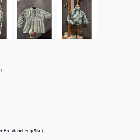
ls
.
er Brusttaschengröße)