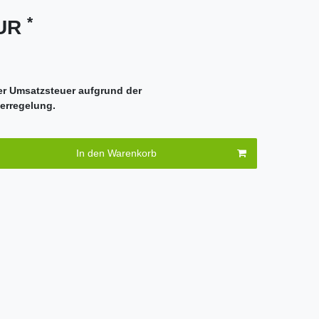
*
EUR
er Umsatzsteuer aufgrund der
erregelung.
In den Warenkorb