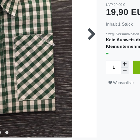
UVP 29,90 €
19,90 
Inhalt
1
Stück
* zzgl.
Versandkosten
Kein Ausweis d
Kleinunternehm
Wunschliste