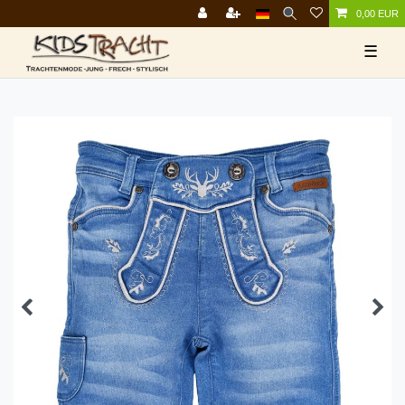
0,00 EUR
☰