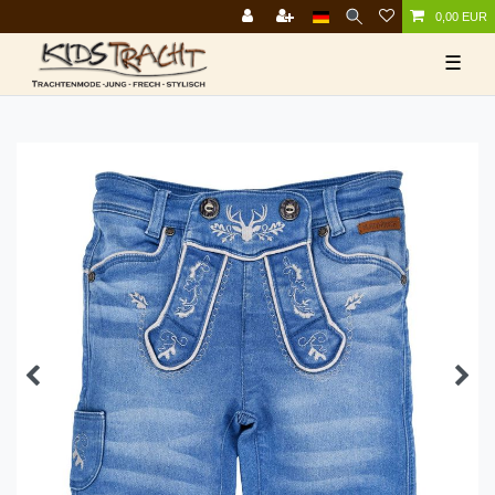
0,00 EUR
☰