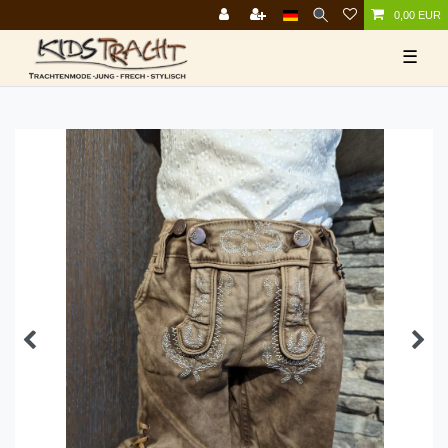
0,00 EUR
☰