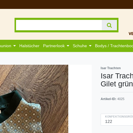
munion
Halstücher
Partnerlook
Schuhe
Bodys / Trachtenbo
Isar Trachten
Isar Trac
Gilet grü
Artikel-ID:
4025
KONFEKTIONSGRÖS