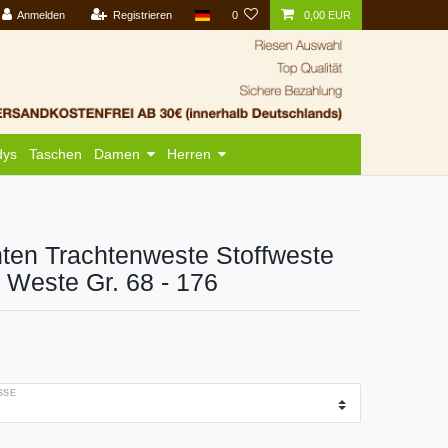
Anmelden
Registrieren
0
0,00 EUR
dys
Taschen
Damen
Herren
hten Trachtenweste Stoffweste
n Weste Gr. 68 - 176
SE