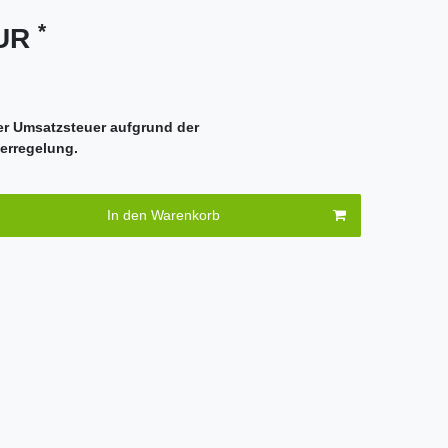
*
EUR
er Umsatzsteuer aufgrund der
erregelung.
In den Warenkorb