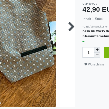
UVP 59,90 €
42,90 
Inhalt
1
Stück
* zzgl.
Versandkosten
Kein Ausweis d
Kleinunternehm
Wunschliste