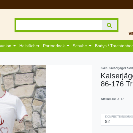
munion
Halstücher
Partnerlook
Schuhe
Bodys / Trachtenbo
K&K Kaiserjäger So
Kaiserjäg
86-176 T
Artikel-ID:
3112
KONFEKTIONSGRÖS