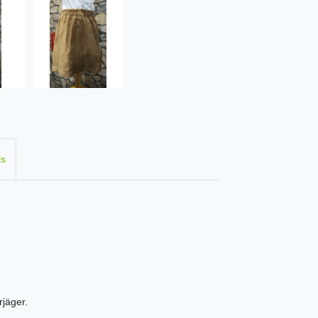
ls
rjäger.