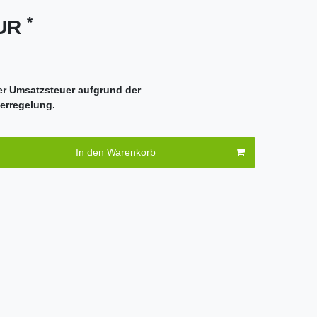
*
EUR
er Umsatzsteuer aufgrund der
erregelung.
In den Warenkorb