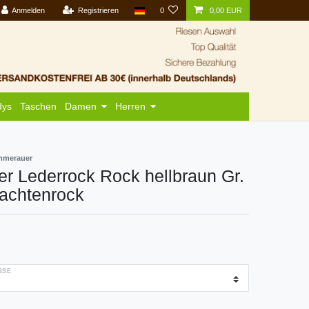
Anmelden
Registrieren
0
0,00 EUR
dys
Taschen
Damen
Herren
mmerauer
er Lederrock Rock hellbraun Gr.
rachtenrock
SE