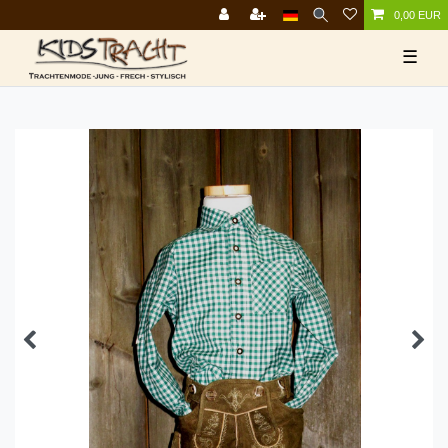
0,00 EUR
☰