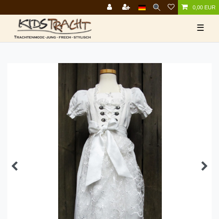
0,00 EUR
☰