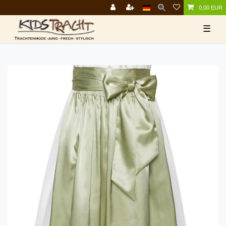
0,00 EUR
☰