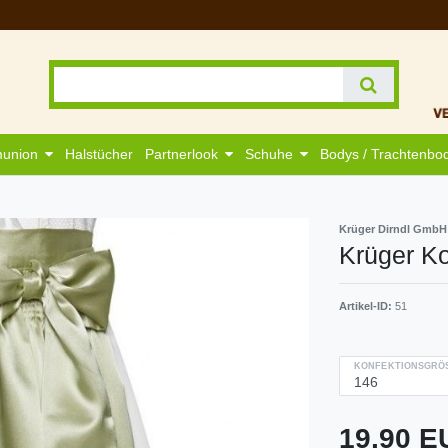
munion
Halstücher
Partnerlook
Schuhe
Bodys / Trachtenbo
Krüger Dirndl GmbH
Krüger K
Artikel-ID:
51
KONFEKTIONSGRÖS
19,90 