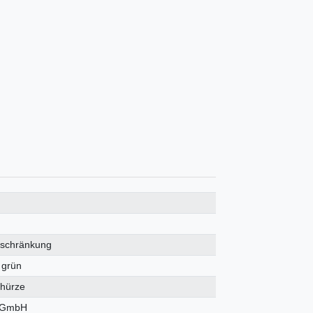
eschränkung
 grün
hürze
l GmbH