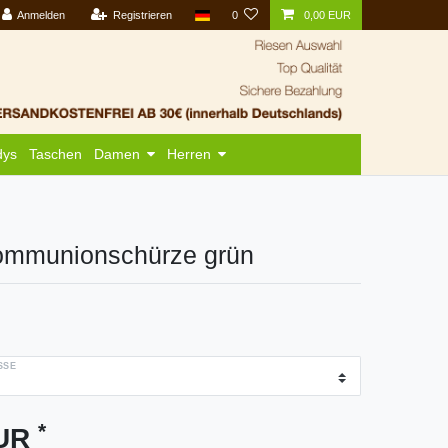
Anmelden
Registrieren
0
0,00 EUR
dys
Taschen
Damen
Herren
ommunionschürze grün
SE
*
EUR