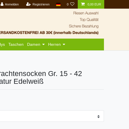
Anmelden
Registrieren
0
0,00 EUR
dys
Taschen
Damen
Herren
achtensocken Gr. 15 - 42
atur Edelweiß