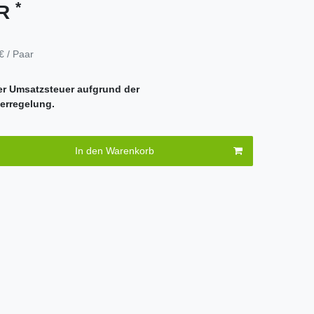
*
UR
€ / Paar
er Umsatzsteuer aufgrund der
erregelung.
In den Warenkorb