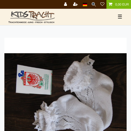
0,00 EUR
☰