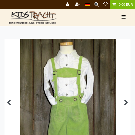
0,00 EUR
☰