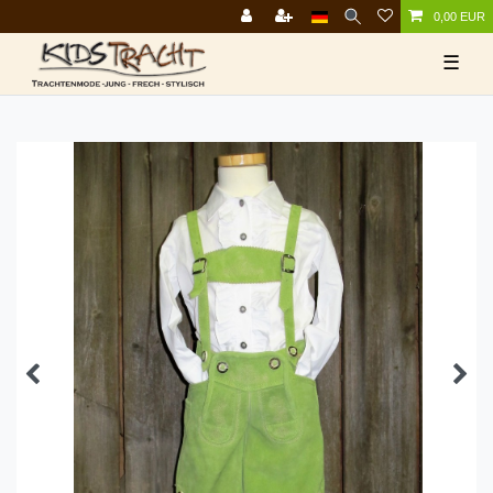
0,00 EUR
☰