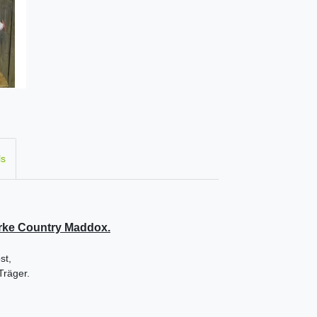
ls
arke Country Maddox.
st,
Träger.