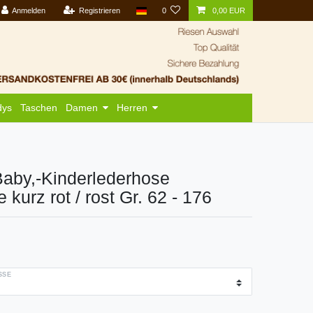
Anmelden
Registrieren
0
0,00 EUR
dys
Taschen
Damen
Herren
aby,-Kinderlederhose
kurz rot / rost Gr. 62 - 176
SE