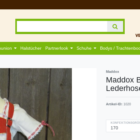
munion
Halstücher
Partnerlook
Schuhe
Bodys / Trachtenbo
Maddox
Maddox B
Lederhose 
Artikel-ID:
1020
KONFEKTIONSGRÖS