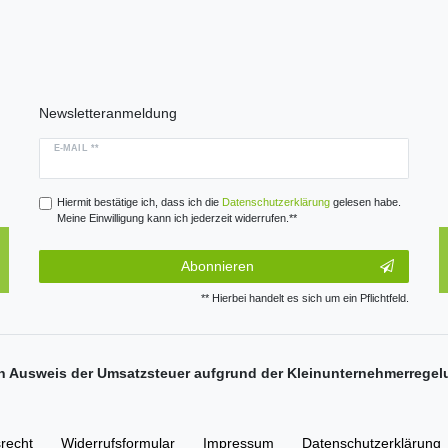
Newsletteranmeldung
E-MAIL **
Hiermit bestätige ich, dass ich die
Daten­schutz­erklärung
gelesen habe.
Meine Einwilligung kann ich jederzeit widerrufen.**
Abonnieren
** Hierbei handelt es sich um ein Pflichtfeld.
n Ausweis der Umsatzsteuer aufgrund der Kleinunternehmerregel
­recht
Widerrufs­formular
Impressum
Daten­schutz­erklärung