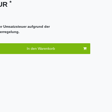
*
EUR
er Umsatzsteuer aufgrund der
erregelung.
In den Warenkorb