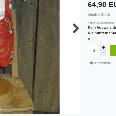
64,90 
Inhalt
1
Stück
* zzgl.
Versandkosten
Kein Ausweis d
Kleinunternehm
Wunschliste