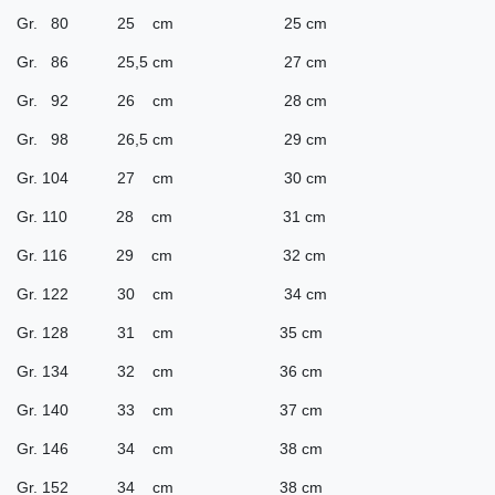
Gr. 80 25 cm 25 cm
Gr. 86 25,5 cm 27 cm
Gr. 92 26 cm 28 cm
Gr. 98 26,5 cm 29 cm
Gr. 104 27 cm 30 cm
Gr. 110 28 cm 31 cm
Gr. 116 29 cm 32 cm
Gr. 122 30 cm 34 cm
Gr. 128 31 cm 35 cm
Gr. 134 32 cm 36 cm
Gr. 140 33 cm 37 cm
Gr. 146 34 cm 38 cm
Gr. 152 34 cm 38 cm