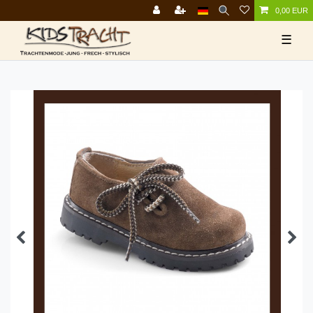
0,00 EUR
☰