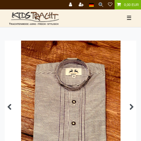
0,00 EUR
☰