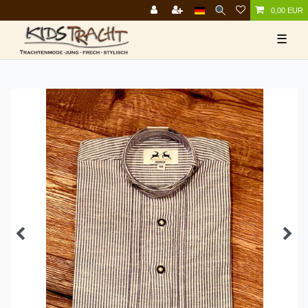
0,00 EUR
☰