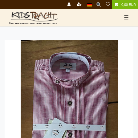
0,00 EUR
☰