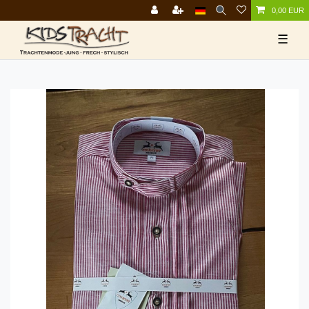
0,00 EUR
☰