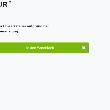
*
EUR
er Umsatzsteuer aufgrund der
erregelung.
In den Warenkorb