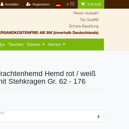
Anmelden
Registrieren
0
0,00 EUR
dys
Taschen
Damen
Herren
rachtenhemd Hemd rot / weiß
 mit Stehkragen Gr. 62 - 176
SE