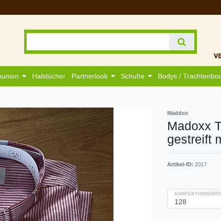
munion
Halstücher
Partnerlook
Schuhe
Bodys / Trachtenbo
Maddox
Madoxx T
gestreift
Artikel-ID:
2017
KONFEKTIONSGRÖS