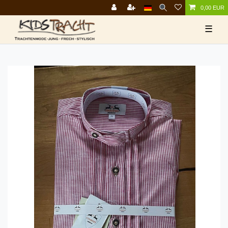
0,00 EUR
☰