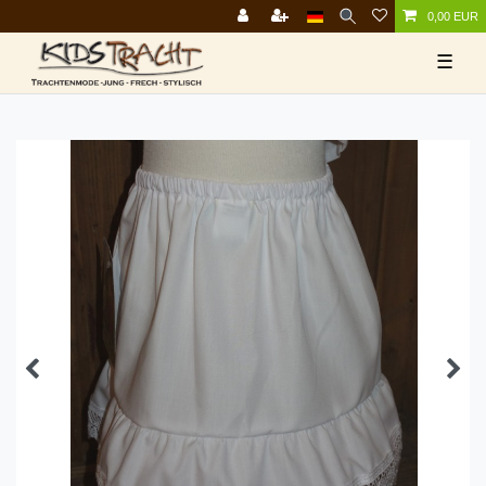
0,00 EUR
☰