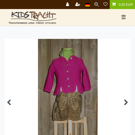
0,00 EUR
☰