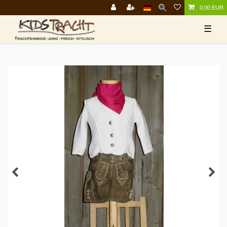
0,00 EUR
☰