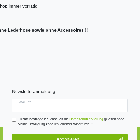
hop immer vorrätig.
hne Lederhose sowie ohne Accessoires !!
Newsletteranmeldung
E-MAIL **
Hiermit bestätige ich, dass ich die
Daten­schutz­erklärung
gelesen habe.
Meine Einwilligung kann ich jederzeit widerrufen.**
Abonnieren