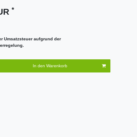
*
EUR
er Umsatzsteuer aufgrund der
erregelung.
In den Warenkorb