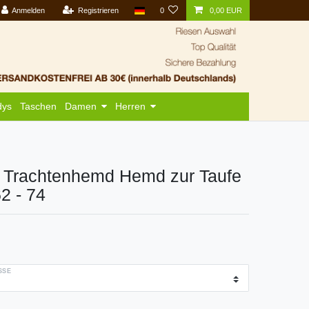
Anmelden
Registrieren
0
0,00 EUR
dys
Taschen
Damen
Herren
y Trachtenhemd Hemd zur Taufe
62 - 74
SE