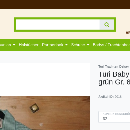
munion
Halstücher
Partnerlook
Schuhe
Bodys / Trachtenbo
Turi Trachten Deiser
Turi Bab
grün Gr. 
Artikel-ID:
2016
KONFEKTIONSGRÖS