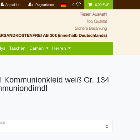
Anmelden
Registrieren
0
0,00 EUR
dys
Taschen
Damen
Herren
dl Kommunionkleid weiß Gr. 134
mmuniondirndl
SE