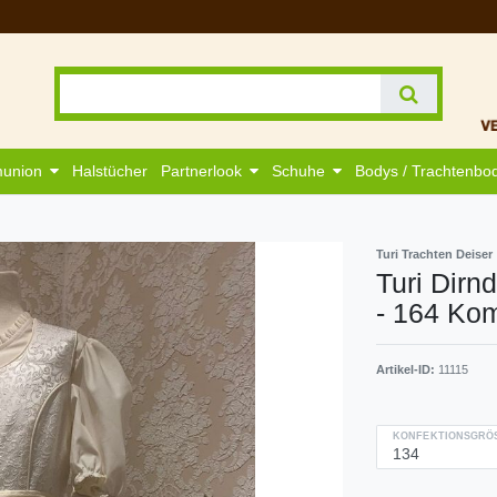
munion
Halstücher
Partnerlook
Schuhe
Bodys / Trachtenbo
Turi Trachten Deiser
Turi Dirn
- 164 Ko
Artikel-ID:
11115
KONFEKTIONSGRÖS