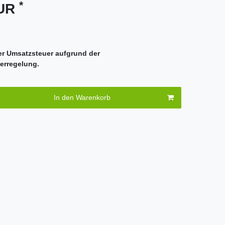
*
EUR
er Umsatzsteuer aufgrund der
erregelung.
In den Warenkorb