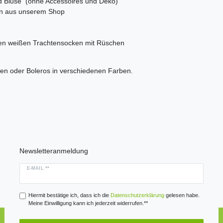
 und Bluse (ohne Accessoires und Deko)
ten aus unserem Shop
den weißen Trachtensocken mit Rüschen
ken oder Boleros in verschiedenen Farben.
Newsletteranmeldung
E-MAIL **
Hiermit bestätige ich, dass ich die
Daten­schutz­erklärung
gelesen habe.
Meine Einwilligung kann ich jederzeit widerrufen.**