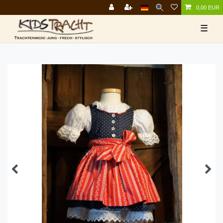
0,00 EUR
☰